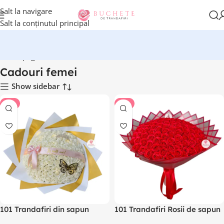
Salt la navigare
Salt la conținutul principal
Prima pagină
Cadouri femei
Cadouri femei
Show sidebar
-8%
-8%
101 Trandafiri din sapun
101 Trandafiri Rosii de sapun
Buchet Alb cu coronita,
Premium, parfumati, lucrat