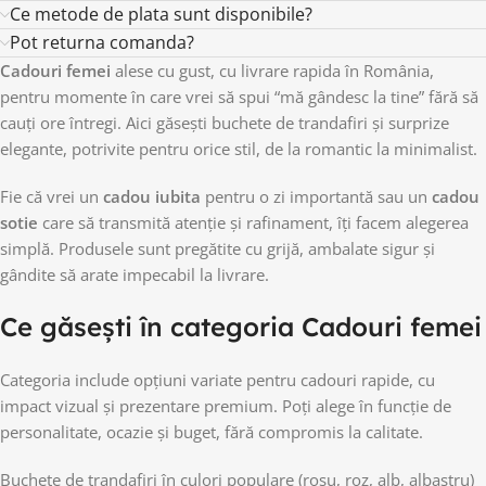
Ce metode de plata sunt disponibile?
Pot returna comanda?
Cadouri femei
alese cu gust, cu livrare rapida în România,
pentru momente în care vrei să spui “mă gândesc la tine” fără să
cauți ore întregi. Aici găsești buchete de trandafiri și surprize
elegante, potrivite pentru orice stil, de la romantic la minimalist.
Fie că vrei un
cadou iubita
pentru o zi importantă sau un
cadou
sotie
care să transmită atenție și rafinament, îți facem alegerea
simplă. Produsele sunt pregătite cu grijă, ambalate sigur și
gândite să arate impecabil la livrare.
Ce găsești în categoria Cadouri femei
Categoria include opțiuni variate pentru cadouri rapide, cu
impact vizual și prezentare premium. Poți alege în funcție de
personalitate, ocazie și buget, fără compromis la calitate.
Buchete de trandafiri în culori populare (roșu, roz, alb, albastru)