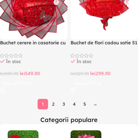
Buchet cerere in casatorie cu
Buchet de flori cadou sotie 51
101 Trandafiri rosii din sapun
trandafiri din sapun si mesaj
cu mesaj „Vrei sa fii sotia
personalizat
În stoc
În stoc
mea?”
lei
549.90
lei
299.90
lei
599.90
lei
329.90
Adaugă În Coș
Adaugă În Coș
1
2
3
4
5
→
Categorii populare