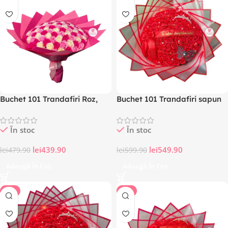
Buchet 101 Trandafiri Roz,
Buchet 101 Trandafiri sapun
Premium, parfumati, lucrat
rosu, varianta Premium,
manual
Mesaj de dragoste, Coronita
În stoc
În stoc
cadou
lei
439.90
lei
549.90
lei
479.90
lei
599.90
Adaugă În Coș
Adaugă În Coș
-8%
-9%