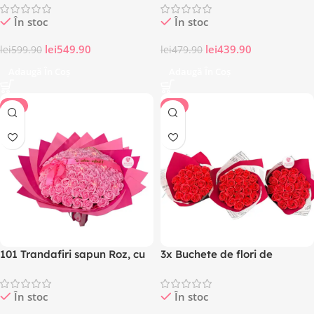
luminite, mesaj „La multi
manual
În stoc
În stoc
ani!” incluse
lei
549.90
lei
439.90
lei
599.90
lei
479.90
Adaugă În Coș
Adaugă În Coș
-8%
-7%
101 Trandafiri sapun Roz, cu
3x Buchete de flori de
mesaj personalizat Premium
Valentine’s day de 19
trandafiri din sapun Rosii
În stoc
În stoc