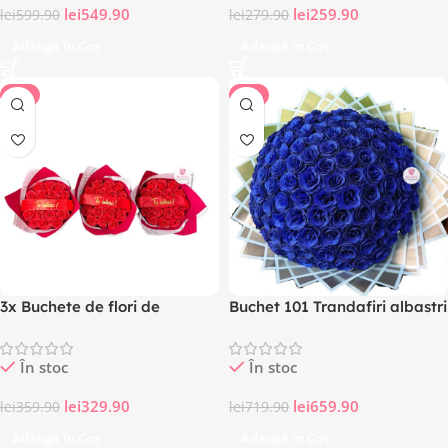
lei
549.90
lei
259.90
lei
599.90
lei
279.90
Adaugă În Coș
Adaugă În Coș
-8%
-8%
3x Buchete de flori de
Buchet 101 Trandafiri albastri
Valentine’s day de 19
imperiali cu sclipici, Premium
trandafiri din sapun Rosii cu
În stoc
În stoc
mesaj „Te iubesc!”
lei
329.90
lei
659.90
lei
359.90
lei
719.90
Adaugă În Coș
Adaugă În Coș