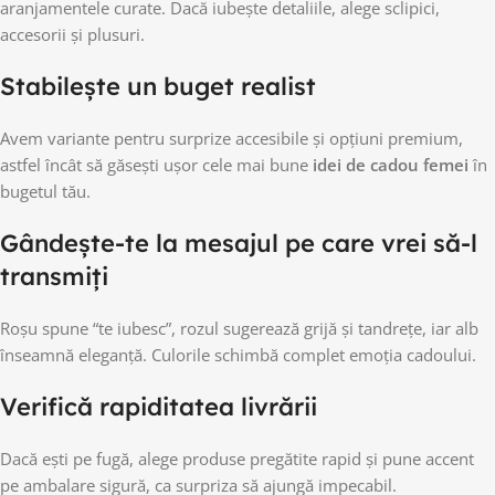
aranjamentele curate. Dacă iubește detaliile, alege sclipici,
accesorii și plusuri.
Stabilește un buget realist
Avem variante pentru surprize accesibile și opțiuni premium,
astfel încât să găsești ușor cele mai bune
idei de cadou femei
în
bugetul tău.
Gândește-te la mesajul pe care vrei să-l
transmiți
Roșu spune “te iubesc”, rozul sugerează grijă și tandrețe, iar alb
înseamnă eleganță. Culorile schimbă complet emoția cadoului.
Verifică rapiditatea livrării
Dacă ești pe fugă, alege produse pregătite rapid și pune accent
pe ambalare sigură, ca surpriza să ajungă impecabil.