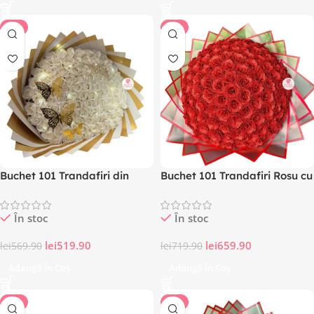
-9%
-8%
Buchet 101 Trandafiri din
Buchet 101 Trandafiri Rosu cu
sapun Premium, coronita,
sclipici, Premium
luminite, diamante, fluturasi,
În stoc
În stoc
perle incluse
lei
519.90
lei
659.90
lei
569.90
lei
719.90
Adaugă În Coș
Adaugă În Coș
-8%
-8%