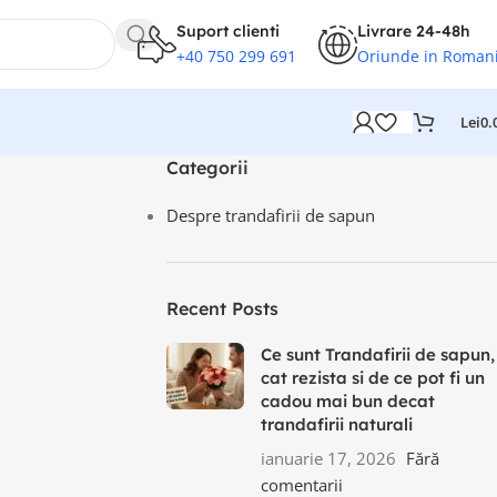
Suport clienti
Livrare 24-48h
+40 750 299 691
Oriunde in Roman
Lei
0.
Categorii
Despre trandafirii de sapun
Recent Posts
Ce sunt Trandafirii de sapun,
cat rezista si de ce pot fi un
cadou mai bun decat
trandafirii naturali
ianuarie 17, 2026
Fără
comentarii