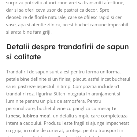
surpriza potrivita atunci cand vrei sa transmiti afectiune,
dar si sa oferi ceva usor de pastrat ca decor. Spre
deosebire de florile naturale, care se ofilesc rapid si cer
vase, apa si atentie zilnica, acest buchet ramane impecabil
si arata bine fara griji.
Detalii despre trandafirii de sapun
si calitate
Trandafirii de sapun sunt alesi pentru forma uniforma,
petale bine definite si un finisaj placut, astfel incat buchetul
sa isi pastreze aspectul in timp. Compozitia include 61
trandafiri roz, figurina Stitch integrata in aranjament si
luminite pentru un plus de atmosfera. Pentru
personalizare, buchetul vine cu panglica cu mesaj
Te
iubesc, iubirea mea!
, un detaliu simplu care completeaza
intentia cadoului. Produsul este fragil si ajunge impachetat
cu grija, in cutie de curierat, protejat pentru transport in