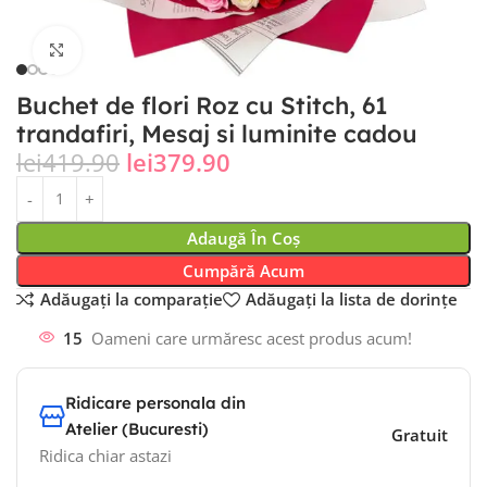
Fă clic pentru a mări
Buchet de flori Roz cu Stitch, 61
trandafiri, Mesaj si luminite cadou
lei
419.90
lei
379.90
Adaugă În Coș
Cumpără Acum
Adăugați la comparație
Adăugați la lista de dorințe
15
Oameni care urmăresc acest produs acum!
Ridicare personala din
Atelier (Bucuresti)
Gratuit
Ridica chiar astazi