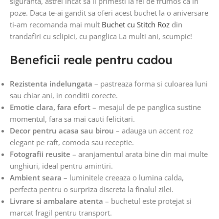
siguranta, astfel incat sa il primesti la fel de frumos ca in
poze. Daca te-ai gandit sa oferi acest buchet la o aniversare
ti-am recomanda mai mult
Buchet cu Stitch Roz
din
trandafiri cu sclipici, cu panglica La multi ani, scumpic!
Beneficii reale pentru cadou
Rezistenta indelungata
– pastreaza forma si culoarea luni
sau chiar ani, in conditii corecte.
Emotie clara, fara efort
– mesajul de pe panglica sustine
momentul, fara sa mai cauti felicitari.
Decor pentru acasa sau birou
– adauga un accent roz
elegant pe raft, comoda sau receptie.
Fotografii reusite
– aranjamentul arata bine din mai multe
unghiuri, ideal pentru amintiri.
Ambient seara
– luminitele creeaza o lumina calda,
perfecta pentru o surpriza discreta la finalul zilei.
Livrare si ambalare atenta
– buchetul este protejat si
marcat fragil pentru transport.