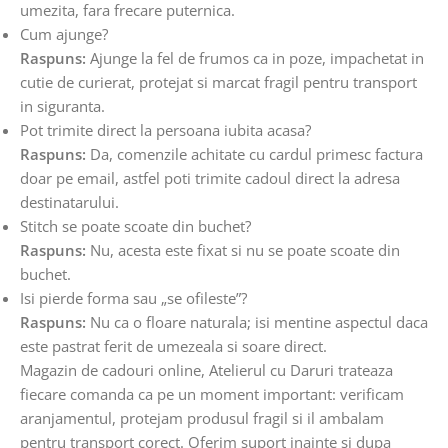
umezita, fara frecare puternica.
Cum ajunge?
Raspuns:
Ajunge la fel de frumos ca in poze, impachetat in
cutie de curierat, protejat si marcat fragil pentru transport
in siguranta.
Pot trimite direct la persoana iubita acasa?
Raspuns:
Da, comenzile achitate cu cardul primesc factura
doar pe email, astfel poti trimite cadoul direct la adresa
destinatarului.
Stitch se poate scoate din buchet?
Raspuns:
Nu, acesta este fixat si nu se poate scoate din
buchet.
Isi pierde forma sau „se ofileste”?
Raspuns:
Nu ca o floare naturala; isi mentine aspectul daca
este pastrat ferit de umezeala si soare direct.
Magazin de cadouri online, Atelierul cu Daruri trateaza
fiecare comanda ca pe un moment important: verificam
aranjamentul, protejam produsul fragil si il ambalam
pentru transport corect. Oferim suport inainte si dupa