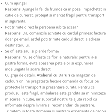
Cum ajunge?
Raspuns:
Ajunge la fel de frumos ca in poze, impachetat in
cutie de curierat, protejat si marcat fragil pentru transport
in siguranta.
Pot trimite direct la persoana iubita acasa?
Raspuns:
Da, comenzile achitate cu cardul primesc factura
doar pe email, astfel poti trimite cadoul direct la adresa
destinatarului.
Se ofileste sau isi pierde forma?
Raspuns:
Nu se ofileste ca florile naturale; pentru a-si
pastra forma, evita apasarea petalelor si expunerea
indelungata la soare direct.
Cu grija de detalii,
Atelierul cu Daruri
ca magazin de
cadouri online pregateste fiecare comanda cu focus pe
protectie la transport si prezentare curata. Pentru ca
produsul este fragil, ambalarea este gandita sa minimizeze
miscarea in cutie, iar suportul nostru te ajuta rapid cu
informatii despre livrare si recomandari de pastrare.
Trimitem in toata Romania si pastram experienta de cadou