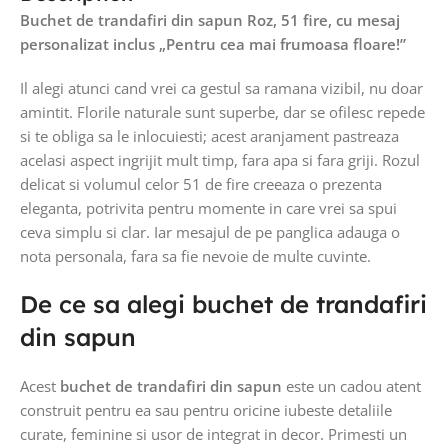
Buchet de trandafiri din sapun Roz, 51 fire, cu mesaj
personalizat inclus „Pentru cea mai frumoasa floare!”
Il alegi atunci cand vrei ca gestul sa ramana vizibil, nu doar
amintit. Florile naturale sunt superbe, dar se ofilesc repede
si te obliga sa le inlocuiesti; acest aranjament pastreaza
acelasi aspect ingrijit mult timp, fara apa si fara griji. Rozul
delicat si volumul celor 51 de fire creeaza o prezenta
eleganta, potrivita pentru momente in care vrei sa spui
ceva simplu si clar. Iar mesajul de pe panglica adauga o
nota personala, fara sa fie nevoie de multe cuvinte.
De ce sa alegi buchet de trandafiri
din sapun
Acest
buchet de trandafiri din sapun
este un cadou atent
construit pentru ea sau pentru oricine iubeste detaliile
curate, feminine si usor de integrat in decor. Primesti un