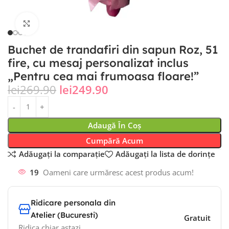
Fă clic pentru a mări
Buchet de trandafiri din sapun Roz, 51
fire, cu mesaj personalizat inclus
„Pentru cea mai frumoasa floare!”
lei
269.90
lei
249.90
Adaugă În Coș
Cumpără Acum
Adăugați la comparație
Adăugați la lista de dorințe
19
Oameni care urmăresc acest produs acum!
Ridicare personala din
Atelier (Bucuresti)
Gratuit
Ridica chiar astazi