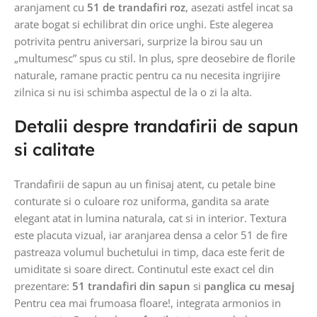
aranjament cu
51 de trandafiri roz
, asezati astfel incat sa
arate bogat si echilibrat din orice unghi. Este alegerea
potrivita pentru aniversari, surprize la birou sau un
„multumesc” spus cu stil. In plus, spre deosebire de florile
naturale, ramane practic pentru ca nu necesita ingrijire
zilnica si nu isi schimba aspectul de la o zi la alta.
Detalii despre trandafirii de sapun
si calitate
Trandafirii de sapun au un finisaj atent, cu petale bine
conturate si o culoare roz uniforma, gandita sa arate
elegant atat in lumina naturala, cat si in interior. Textura
este placuta vizual, iar aranjarea densa a celor 51 de fire
pastreaza volumul buchetului in timp, daca este ferit de
umiditate si soare direct. Continutul este exact cel din
prezentare:
51 trandafiri din sapun
si
panglica cu mesaj
Pentru cea mai frumoasa floare!, integrata armonios in