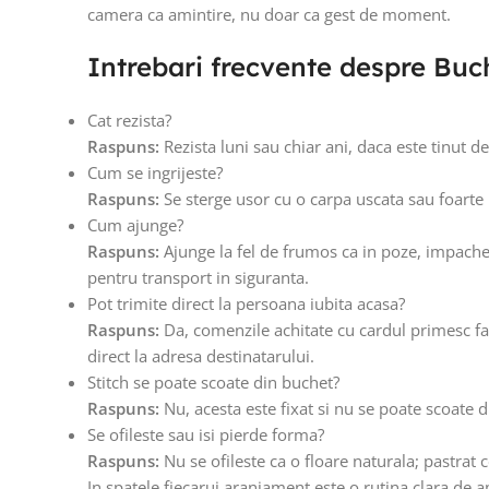
camera ca amintire, nu doar ca gest de moment.
Intrebari frecvente despre Buch
Cat rezista?
Raspuns:
Rezista luni sau chiar ani, daca este tinut d
Cum se ingrijeste?
Raspuns:
Se sterge usor cu o carpa uscata sau foarte 
Cum ajunge?
Raspuns:
Ajunge la fel de frumos ca in poze, impacheta
pentru transport in siguranta.
Pot trimite direct la persoana iubita acasa?
Raspuns:
Da, comenzile achitate cu cardul primesc fac
direct la adresa destinatarului.
Stitch se poate scoate din buchet?
Raspuns:
Nu, acesta este fixat si nu se poate scoate d
Se ofileste sau isi pierde forma?
Raspuns:
Nu se ofileste ca o floare naturala; pastrat 
In spatele fiecarui aranjament este o rutina clara de a