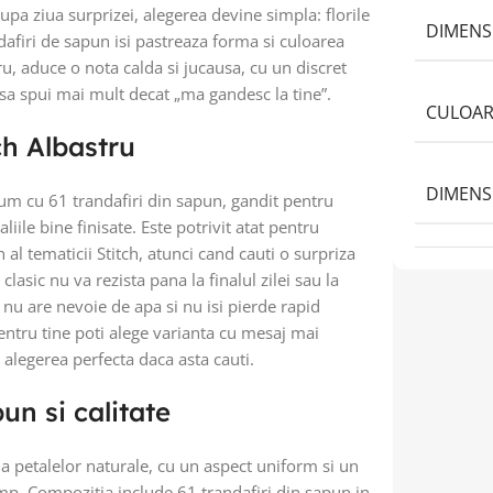
pa ziua surprizei, alegerea devine simpla: florile
DIMENS
dafiri de sapun isi pastreaza forma si culoarea
ru, aduce o nota calda si jucausa, cu un discret
sa spui mai mult decat „ma gandesc la tine”.
CULOAR
ch Albastru
DIMENS
um cu 61 trandafiri din sapun, gandit pentru
iile bine finisate. Este potrivit atat pentru
 al tematicii Stitch, atunci cand cauti o surpriza
asic nu va rezista pana la finalul zilei sau la
nu are nevoie de apa si nu isi pierde rapid
entru tine poti alege varianta cu mesaj mai
 alegerea perfecta daca asta cauti.
un si calitate
ma petalelor naturale, cu un aspect uniform si un
n timp. Compozitia include 61 trandafiri din sapun in