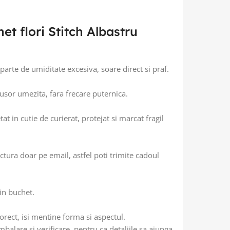
et flori Stitch Albastru
eparte de umiditate excesiva, soare direct si praf.
usor umezita, fara frecare puternica.
t in cutie de curierat, protejat si marcat fragil
tura doar pe email, astfel poti trimite cadoul
in buchet.
corect, isi mentine forma si aspectul.
mbalare si verificare, pentru ca detaliile sa ajunga