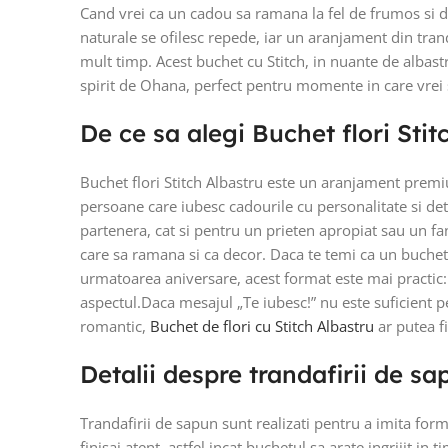
Cand vrei ca un cadou sa ramana la fel de frumos si du
naturale se ofilesc repede, iar un aranjament din tran
mult timp. Acest buchet cu Stitch, in nuante de albast
spirit de Ohana, perfect pentru momente in care vrei 
De ce sa alegi Buchet flori Stit
Buchet flori Stitch Albastru este un aranjament premi
persoane care iubesc cadourile cu personalitate si detal
partenera, cat si pentru un prieten apropiat sau un fan
care sa ramana si ca decor. Daca te temi ca un buchet cl
urmatoarea aniversare, acest format este mai practic: 
aspectul.Daca mesajul „Te iubesc!” nu este suficient p
romantic,
Buchet de flori cu Stitch Albastru
ar putea fi
Detalii despre trandafirii de sap
Trandafirii de sapun sunt realizati pentru a imita for
finisaj atent, astfel incat buchetul sa arate ingrijit i