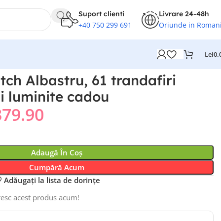
Suport clienti
Livrare 24-48h
+40 750 299 691
Oriunde in Roman
Lei
0.
itch Albastru, 61 trandafiri
i luminite cadou
379.90
Adaugă În Coș
Cumpără Acum
Adăugați la lista de dorințe
esc acest produs acum!