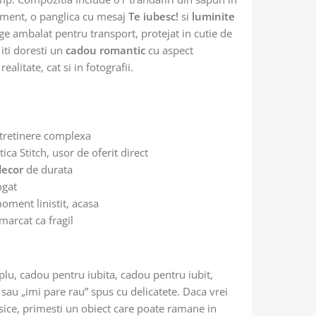
jament, o panglica cu mesaj
Te iubesc!
si
luminite
ge ambalat pentru transport, protejat in cutie de
 iti doresti un
cadou romantic
cu aspect
alitate, cat si in fotografii.
ntretinere complexa
ca Stitch, usor de oferit direct
decor
de durata
ogat
ment linistit, acasa
marcat ca fragil
plu, cadou pentru iubita, cadou pentru iubit,
au „imi pare rau” spus cu delicatete. Daca vrei
clasice, primesti un obiect care poate ramane in