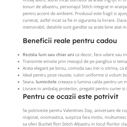
tonuri de albastru, personajul Stitch integrat in aran
pentru accent de ambient. Produsul este fragil si ajun
curierat, astfel incat sa fie in siguranta la livrare. Daca
memorabil, detaliile sunt gandite sa arate bine atat in re
Beneficii reale pentru cadou
Rezista luni sau chiar ani
ca decor, fara udare sau i
Transmite emotie prin mesajul de pe panglica si temati
Arata elegant pe birou, comoda sau intr-o vitrina, ca
Ideal pentru poze reusite, culori uniforme si volum b
Seara,
luminitele
creeaza o lumina calda pentru un mo
Livrare in ambalaj protector, pregatit pentru curier si 
Pentru ce ocazii este potrivit
Se potriveste pentru Valentines Day, aniversare de cu
majorat, onomastica, surpriza fara motiv, multumesc s
sa oferi Buchet flori Stitch Albastru in locul florilor 