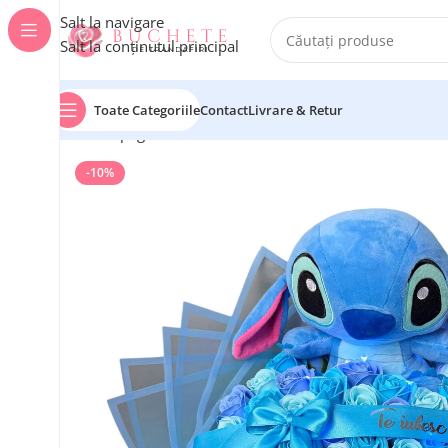
Salt la navigare
Salt la conținutul principal
Toate Categoriile
Contact
Livrare & Retur
Prima pagină
Buchete cu Stitch
Buchet flori Stitch Al
-10%