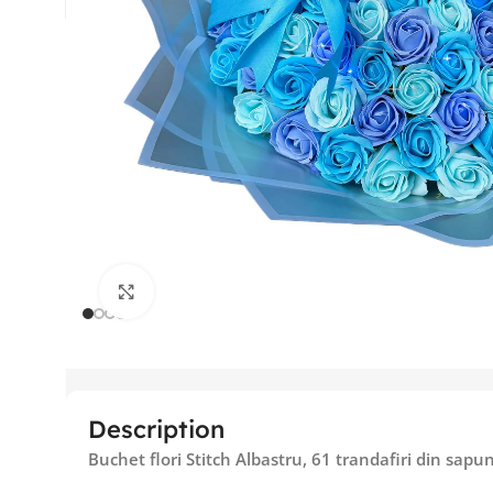
Fă clic pentru a mări
Description
Buchet flori Stitch Albastru, 61 trandafiri din sapu