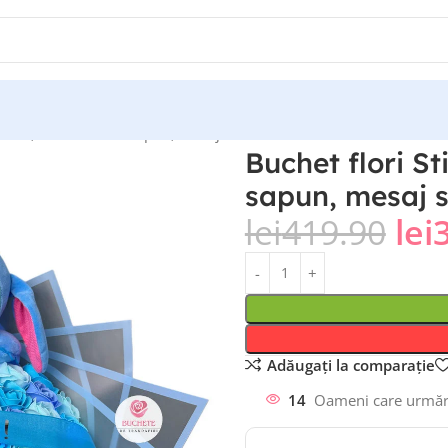
bastru, 61 trandafiri sapun, mesaj si luminite cadou
Buchet flori St
sapun, mesaj s
lei
419.90
lei
Adăugați la comparație
14
Oameni care urmăr