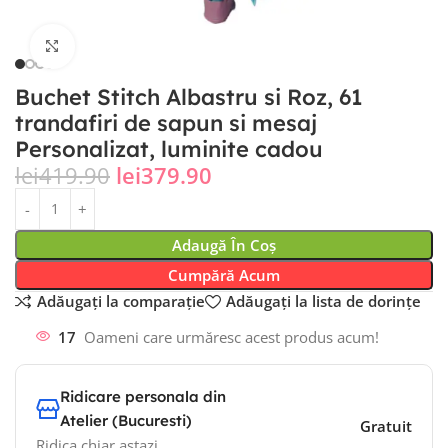
Fă clic pentru a mări
Buchet Stitch Albastru si Roz, 61
trandafiri de sapun si mesaj
Personalizat, luminite cadou
lei
419.90
lei
379.90
Adaugă În Coș
Cumpără Acum
Adăugați la comparație
Adăugați la lista de dorințe
17
Oameni care urmăresc acest produs acum!
Ridicare personala din
Atelier (Bucuresti)
Gratuit
Ridica chiar astazi