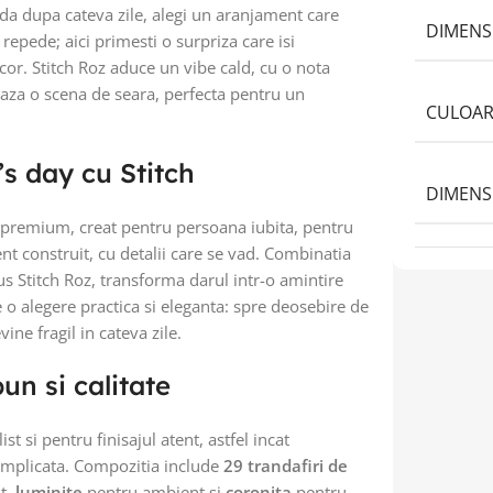
da dupa cateva zile, alegi un aranjament care
DIMENS
repede; aici primesti o surpriza care isi
cor. Stitch Roz aduce un vibe cald, cu o nota
eaza o scena de seara, perfecta pentru un
CULOAR
s day cu Stitch
DIMENS
premium, creat pentru persoana iubita, pentru
t construit, cu detalii care se vad. Combinatia
us Stitch Roz, transforma darul intr-o amintire
e o alegere practica si eleganta: spre deosebire de
ine fragil in cateva zile.
un si calitate
st si pentru finisajul atent, astfel incat
complicata. Compozitia include
29 trandafiri de
t,
luminite
pentru ambient si
coronita
pentru