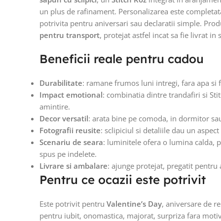
un plus de rafinament. Personalizarea este completa
potrivita pentru aniversari sau declaratii simple. Prod
pentru transport
, protejat astfel incat sa fie livrat in
Beneficii reale pentru cadou
Durabilitate
: ramane frumos luni intregi, fara apa si fa
Impact emotional
: combinatia dintre trandafiri si St
amintire.
Decor versatil
: arata bine pe comoda, in dormitor sau 
Fotografii reusite
: sclipiciul si detaliile dau un aspe
Scenariu de seara
: luminitele ofera o lumina calda, 
spus pe indelete.
Livrare si ambalare
: ajunge protejat, pregatit pentru a
Pentru ce ocazii este potrivit
Este potrivit pentru
Valentine’s Day
, aniversare de re
pentru iubit, onomastica, majorat, surpriza fara motiv