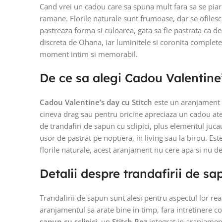
Cand vrei un cadou care sa spuna mult fara sa se piar
ramane. Florile naturale sunt frumoase, dar se ofilesc 
pastreaza forma si culoarea, gata sa fie pastrata ca de
discreta de Ohana, iar luminitele si coronita complet
moment intim si memorabil.
De ce sa alegi Cadou Valentine’
Cadou Valentine’s day cu Stitch
este un aranjament 
cineva drag sau pentru oricine apreciaza un cadou aten
de trandafiri de sapun cu sclipici, plus elementul juca
usor de pastrat pe noptiera, in living sau la birou. Est
florile naturale, acest aranjament nu cere apa si nu dev
Detalii despre trandafirii de sap
Trandafirii de sapun sunt alesi pentru aspectul lor reali
aranjamentul sa arate bine in timp, fara intretinere 
sapun cu sclipici
, un
Stitch Roz
integrat in aranjamen