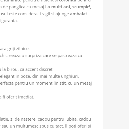
ta de panglica cu mesaj
La multi ani, scumpic!
,
usul este considerat fragil si ajunge
ambalat
 siguranta.
ra griji zilnice.
itch creeaza o surpriza care se pastreaza ca
la birou, ca accent discret.
ct elegant in poze, din mai multe unghiuri.
perfecta pentru un moment linistit, cu un mesaj
 fi oferit imediat.
latie, zi de nastere, cadou pentru iubita, cadou
 sau un multumesc spus cu tact. Il poti oferi si