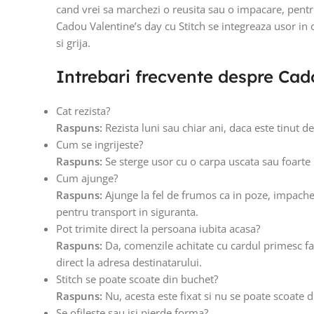
cand vrei sa marchezi o reusita sau o impacare, pentr
Cadou Valentine’s day cu Stitch se integreaza usor in
si grija.
Intrebari frecvente despre Cad
Cat rezista?
Raspuns:
Rezista luni sau chiar ani, daca este tinut d
Cum se ingrijeste?
Raspuns:
Se sterge usor cu o carpa uscata sau foarte 
Cum ajunge?
Raspuns:
Ajunge la fel de frumos ca in poze, impacheta
pentru transport in siguranta.
Pot trimite direct la persoana iubita acasa?
Raspuns:
Da, comenzile achitate cu cardul primesc fac
direct la adresa destinatarului.
Stitch se poate scoate din buchet?
Raspuns:
Nu, acesta este fixat si nu se poate scoate d
Se ofileste sau isi pierde forma?