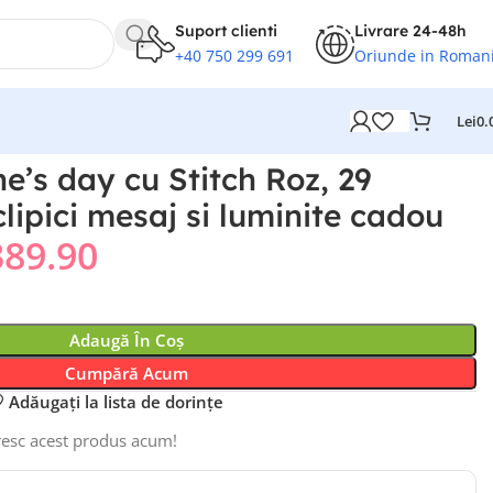
Suport clienti
Livrare 24-48h
+40 750 299 691
Oriunde in Roman
Lei
0.
e’s day cu Stitch Roz, 29
clipici mesaj si luminite cadou
389.90
Adaugă În Coș
Cumpără Acum
Adăugați la lista de dorințe
esc acest produs acum!