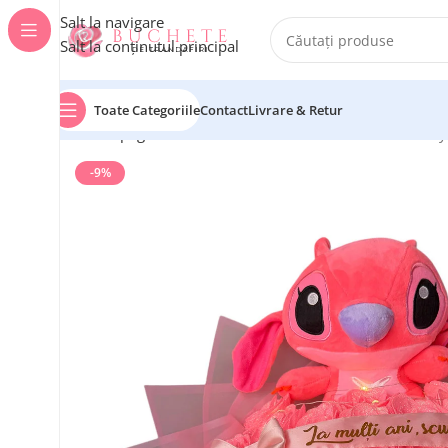
Salt la navigare
Salt la conținutul principal
Toate Categoriile
Contact
Livrare & Retur
Prima pagină
Buchete cu Stitch
Cadou Valentine’s day 
-9%